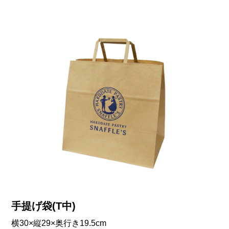
手提げ袋(T中)
横30×縦29×奥行き19.5cm