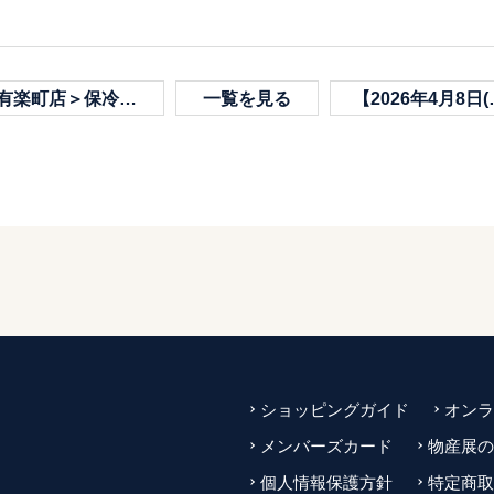
＞保冷バッグプレゼントキャンペーン！【5/13(水)〜26(火)】
一覧を見る
【2026年4月8日(水)】＜イートイン・テイクアウト＞臨時休業のお知らせ
ショッピングガイド
オンラ
メンバーズカード
物産展の
個人情報保護方針
特定商取