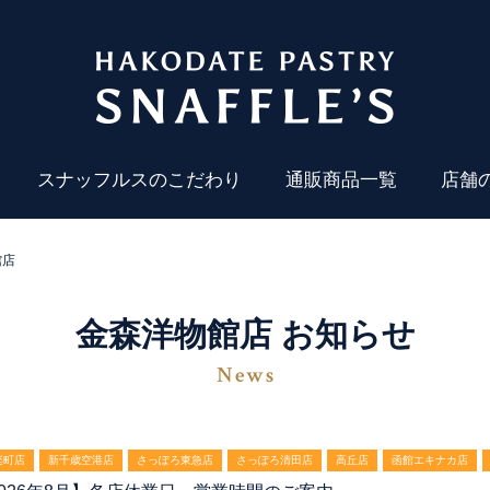
スナッフルスのこだわり
通販商品一覧
店舗
館店
金森洋物館店 お知らせ
News
楽町店
新千歳空港店
さっぽろ東急店
さっぽろ清田店
高丘店
函館エキナカ店