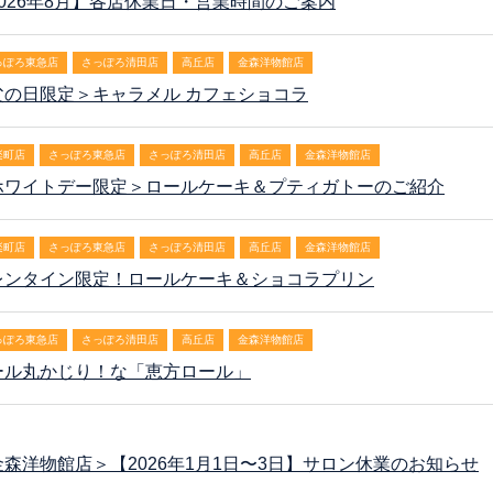
2026年8月】各店休業日・営業時間のご案内
っぽろ東急店
さっぽろ清田店
高丘店
金森洋物館店
父の日限定＞キャラメル カフェショコラ
楽町店
さっぽろ東急店
さっぽろ清田店
高丘店
金森洋物館店
ホワイトデー限定＞ロールケーキ＆プティガトーのご紹介
楽町店
さっぽろ東急店
さっぽろ清田店
高丘店
金森洋物館店
レンタイン限定！ロールケーキ＆ショコラプリン
っぽろ東急店
さっぽろ清田店
高丘店
金森洋物館店
ール丸かじり！な「恵方ロール」
金森洋物館店＞【2026年1月1日〜3日】サロン休業のお知らせ