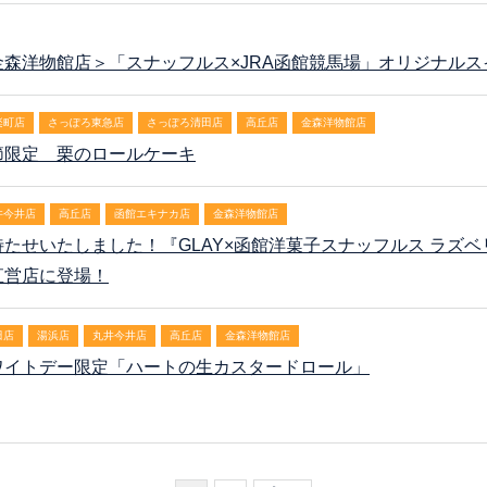
金森洋物館店＞「スナッフルス×JRA函館競馬場」オリジナルス
楽町店
さっぽろ東急店
さっぽろ清田店
高丘店
金森洋物館店
節限定 栗のロールケーキ
井今井店
高丘店
函館エキナカ店
金森洋物館店
待たせいたしました！『GLAY×函館洋菓子スナッフルス ラズ
直営店に登場！
田店
湯浜店
丸井今井店
高丘店
金森洋物館店
ワイトデー限定「ハートの生カスタードロール」