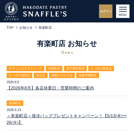
ログイン
MENU
TOP
お知らせ
有楽町店
有楽町店 お知らせ
News
すなっふるすダイニング
有楽町店
新千歳空港店
さっぽろ東急店
さっぽろ清田店
高丘店
函館エキナカ店
金森洋物館店
2026.8.5
【2026年8月】各店休業日・営業時間のご案内
有楽町店
2026.5.13
＜有楽町店＞保冷バッグプレゼントキャンペーン！【5/13(水)〜
26(火)】